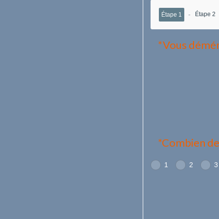
Étape 2
Étape 1
*Vous démén
*Combien de 
1
2
3