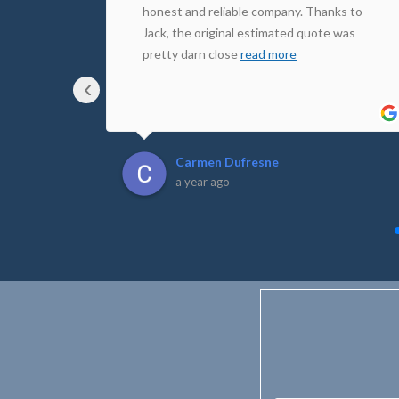
ve made
honest and reliable company. Thanks to
ree, and
Jack, the original estimated quote was
pretty darn close
read more
‹
Carmen Dufresne
a year ago