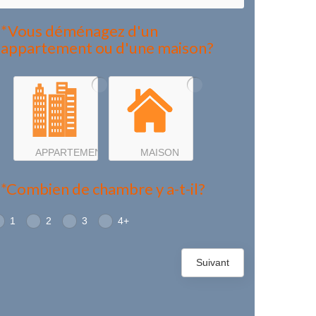
*Vous déménagez d'un
appartement ou d'une maison?
APPARTEMENT
MAISON
*Combien de chambre y a-t-il?
1
2
3
4+
Suivant