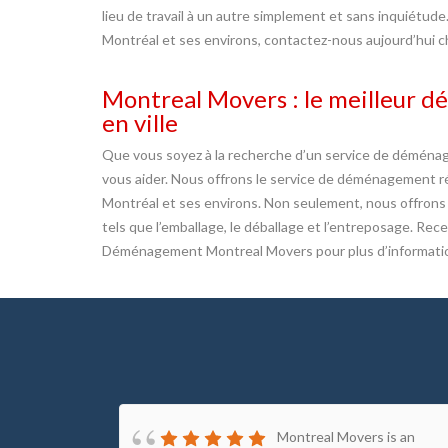
lieu de travail à un autre simplement et sans inquiétud
Montréal et ses environs, contactez-nous aujourd’hui 
Montreal Movers : le meilleur d
en ville
Que vous soyez à la recherche d’un service de déménage
vous aider. Nous offrons le service de déménagement rési
Montréal et ses environs. Non seulement, nous offron
tels que l’emballage, le déballage et l’entreposage. Re
Déménagement Montreal Movers pour plus d’informatio
ce in
Montreal Movers is an