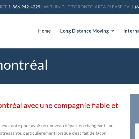
FREE
1-866-942-4229
|
WITHIN THE TORONTO AREA PLEASE CALL
(
Home
Long Distance Moving
Intern
ontréal
ntréal avec une compagnie fiable et
 excitante pour avoir un nouveau départ en changeant son
ressante, particulièrement lorsque c’est fait de façon