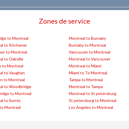
Zones de service
dge to Montreal
Montreal to Burnaby
al to Kitchener
Burnaby to Montreal
ner to Montreal
Vancouver to Montreal
l to Oakville
Montreal to Vancouver
e to Montreal
Montreal to Miami
al to Vaughan
Miami to To Montreal
n to Montreal
Tampa to Montreal
al to Woodbridge
Montreal to Tampa
idge to Montreal
Montreal to St petersburg
l to Surrey
St petersburg to Montreal
to Montreal
Los Angeles to Montreal