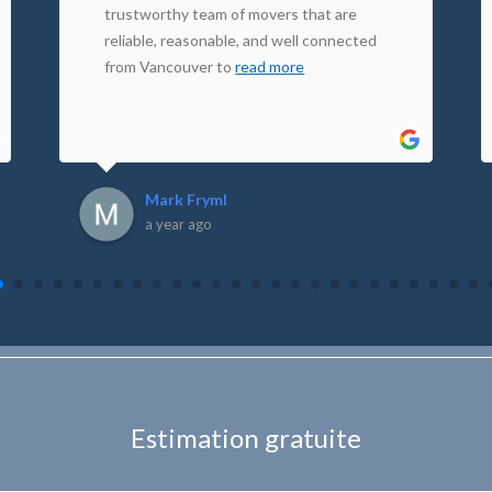
trustworthy team of movers that are
reliable, reasonable, and well connected
from Vancouver to
read more
Mark Fryml
a year ago
Estimation gratuite