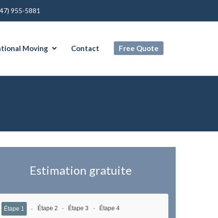
647) 955-5881
ational Moving
Contact
Free Quote
Estimation gratuite
Étape 2
Étape 3
Étape 4
Étape 1