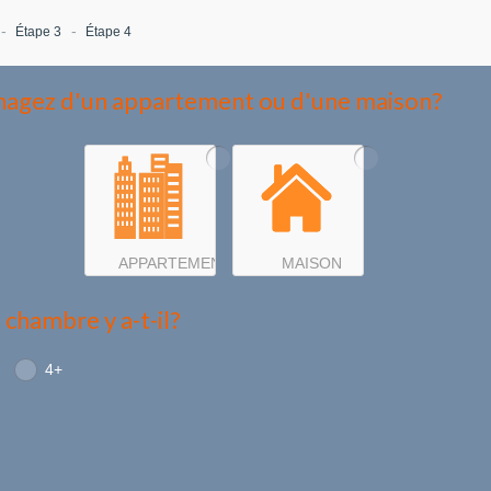
Étape 3
Étape 4
agez d'un appartement ou d'une maison?
APPARTEMENT
MAISON
chambre y a-t-il?
4+