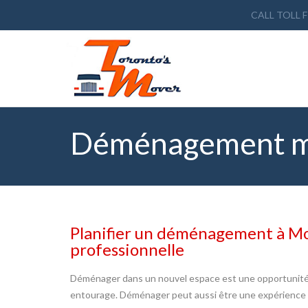
CALL TOLL 
Déménagement m
Planifier un déménagement à Mo
professionnelle
Déménager dans un nouvel espace est une opportunité
entourage. Déménager peut aussi être une expérience st