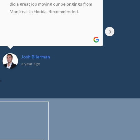
did a great job moving our belongings from
overd
Montreal to Florida. Recommended.
Mover
Calif
›
Josh Bilerman
a year ago