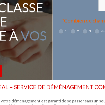
 CLASSE
E
*Combien de chambr
E À
VOS
1
2
3
4+
L – SERVICE DE DÉMÉNAGEMENT COMM
, votre déménagement est garanti de se passer sans un seu