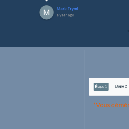
Mark Fryml
a year ago
Étape 2
Étape 1
*Vous démén