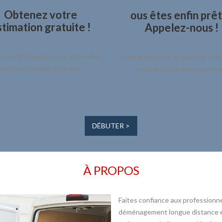
Obtenez votre
ous êtes enfin prêt
timation gratuite !
Appelez-nous !
ns de 24 heures, vous obtiendrez
Contactez-nous au sujet de votr
votre estimation gratuite.
ou pour toute autre questio
DÉBUTER >
À PROPOS
Faites confiance aux professionn
déménagement longue distance et