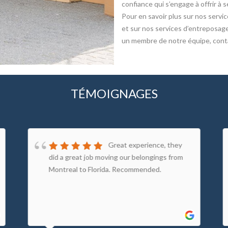
confiance qui s’engage à offrir à s
Pour en savoir plus sur nos ser
et sur nos services d’entreposag
un membre de notre équipe, cont
TÉMOIGNAGES
Great experience, they
did a great job moving our belongings from
Montreal to Florida. Recommended.