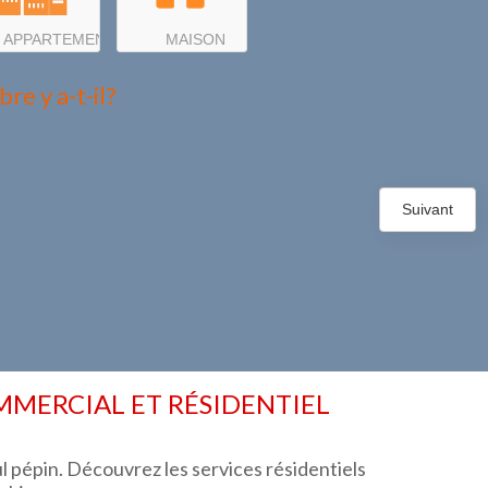
APPARTEMENT
MAISON
e y a-t-il?
Suivant
ERCIAL ET RÉSIDENTIEL
l pépin. Découvrez les services résidentiels