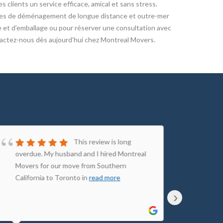
es clients un service efficace, amical et sans stress.
vices de déménagement de longue distance et outre-mer
e et d’emballage ou pour réserver une consultation avec
actez-nous dès aujourd’hui chez Montreal Movers.
This review is long
overdue. My husband and I hired Montreal
to Bo
Movers for our move from Southern
with 
California to Toronto in
read more
respo
›