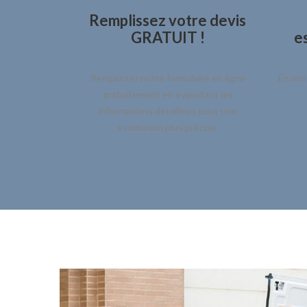
Remplissez votre devis
GRATUIT !
es
Remplissez notre formulaire en ligne
En moi
gratuitement en y ajoutant les
informations détaillées pour une
estimation plus précise.