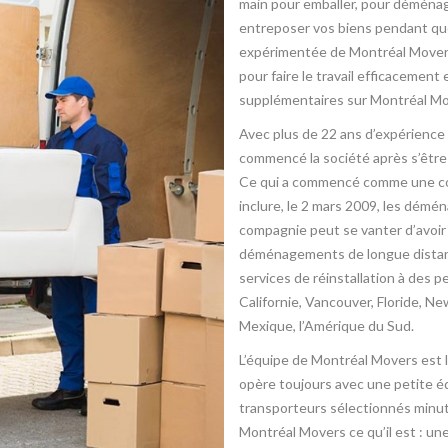
main pour emballer, pour déménag
entreposer vos biens pendant que 
expérimentée de Montréal Movers
pour faire le travail efficacement
supplémentaires sur Montréal Mo
Avec plus de 22 ans d’expérience 
commencé la société après s’êtr
Ce qui a commencé comme une c
inclure, le 2 mars 2009, les démé
compagnie peut se vanter d’avoir
déménagements de longue distance
services de réinstallation à des p
Californie, Vancouver, Floride, New
Mexique, l’Amérique du Sud.
L’équipe de Montréal Movers est l
opère toujours avec une petite éq
transporteurs sélectionnés minut
Montréal Movers ce qu’il est : u