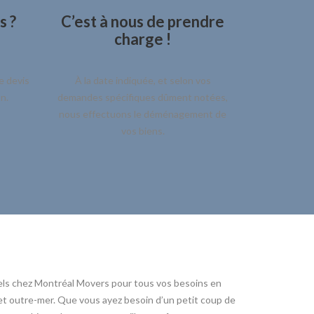
s ?
C’est à nous de prendre
charge !
e devis
À la date indiquée, et selon vos
n.
demandes spécifiques dûment notées,
nous effectuons le déménagement de
vos biens.
els chez Montréal Movers pour tous vos besoins en
 outre-mer. Que vous ayez besoin d’un petit coup de