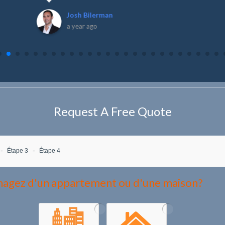
Josh Bilerman
a year ago
Request A Free Quote
Étape 3
Étape 4
agez d'un appartement ou d'une maison?