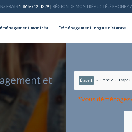
NS FRAIS
1-866-942-4229
|
RÉGION DE MONTRÉAL ? TÉLÉPHONEZ 
éménagement montréal
Déménagement longue distance
nagement et
Étape 2
Étape 3
Étape 1
*Vous déménagez 